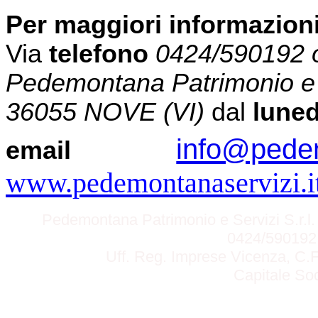
Per maggiori informazion
Via
telefono
0424/590192 o
Pedemontana Patrimonio e Se
36055 NOVE (VI)
dal
luned
info@pedem
email
www.pedemontanaservizi.i
Pedemontana Patrimonio e Servizi S.r.l.
0424/590192 
Uff. Reg. Imprese Vicenza, C.F
Capitale Soc